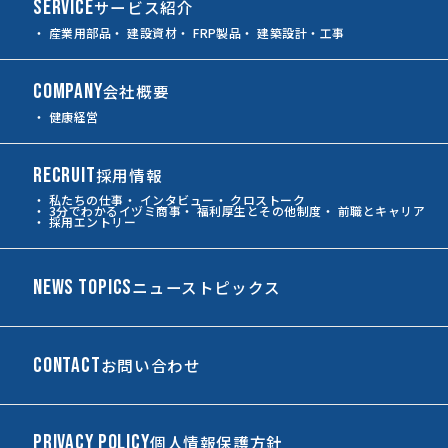
SERVICE
サービス紹介
・ 産業用部品
・ 建設資材
・ FRP製品
・ 建築設計・工事
COMPANY
会社概要
・ 健康経営
RECRUIT
採用情報
・ 私たちの仕事
・ インタビュー
・ クロストーク
・ 3分でわかるイヅミ商事
・ 福利厚生とその他制度
・ 前職とキャリア
・ 採用エントリー
NEWS TOPICS
ニューストピックス
CONTACT
お問い合わせ
PRIVACY POLICY
個人情報保護方針